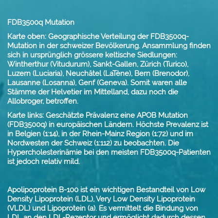
FDB3500q Mutation
Karte
oben: Geographische Verteilung der FDB3500q-
Mutation in der schweizer Bevölkerung. Ansammlung finden
sich in ursprünglich grössere keltische Siedlungen:
Wintherthur (Vitudurum), Sankt-Gallen, Zürich (Turico),
Luzern (Luciaria), Neuchâtel (LaTène), Bern (Brenodor),
Lausanne (Losanna), Genf (Geneva). Somit waren alle
Stämme der Helvetier im Mittelland, dazu noch die
Allobroger, betroffen.
Karte links: Geschätzte Prävalenz eine APOB Mutation
(FDB3500q) in europäischen Ländern. Höchste Prevalenz ist
in Belgien (1:14), in der Rhein-Mainz Region (1:72) und im
Nordwesten der Schweiz (1:112) zu beobachten. Die
Hypercholesterinämie bei den meisten FDB3500q-Patienten
ist jedoch relativ mild.
Apolipoprotein B-100 ist ein wichtigen Bestandteil von Low
Density Lipoprotein (LDL), Very Low Density Lipoprotein
(VLDL) und Lipoprotein (a). Es vermittelt die Bindung von
LDL an den LDL-Rezeptor und ermöglicht dadurch dessen