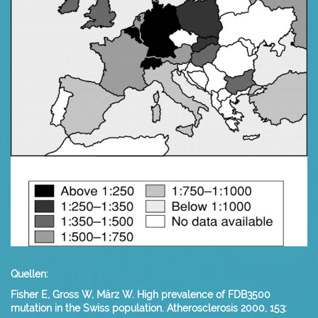
Quellen:
Fisher E, Gross W, März W. High prevalence of FDB3500
mutation in the Swiss population. Atherosclerosis 2000, 153: