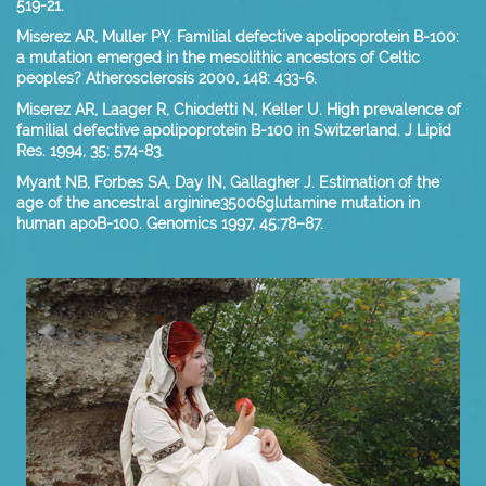
519-21.
Miserez AR, Muller PY. Familial defective apolipoprotein B-100:
a mutation emerged in the mesolithic ancestors of Celtic
peoples? Atherosclerosis 2000, 148: 433-6.
Miserez AR, Laager R, Chiodetti N, Keller U. High prevalence of
familial defective apolipoprotein B-100 in Switzerland. J Lipid
Res. 1994, 35: 574-83.
Myant NB, Forbes SA, Day IN, Gallagher J. Estimation of the
age of the ancestral arginine35006glutamine mutation in
human apoB-100. Genomics 1997, 45:78–87.