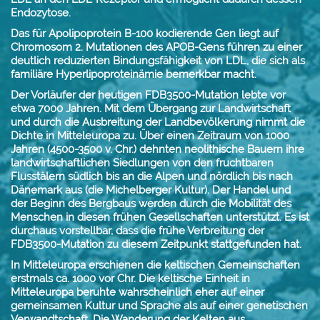
Endozytose.
Das für Apolipoprotein B-100 kodierende Gen liegt auf
Chromosom 2. Mutationen des APOB-Gens führen zu einer
deutlich reduzierten Bindungsfähigkeit von LDL, die sich als
familiäre Hyperlipoproteinämie bemerkbar macht.
Der Vorläufer der heutigen FDB3500-Mutation lebte vor
etwa 7000 Jahren. Mit dem Übergang zur Landwirtschaft
und durch die Ausbreitung der Landbevölkerung nimmt die
Dichte in Mitteleuropa zu. Über einen Zeitraum von 1000
Jahren (4500-3500 v. Chr.) dehnten neolithische Bauern ihre
landwirtschaftlichen Siedlungen von den fruchtbaren
Flusstälern südlich bis an die Alpen und nördlich bis nach
Dänemark aus (die Michelberger Kultur). Der Handel und
der Beginn des Bergbaus werden durch die Mobilität des
Menschen in diesen frühen Gesellschaften unterstützt. Es ist
durchaus vorstellbar, dass die frühe Verbreitung der
FDB3500-Mutation zu diesem Zeitpunkt stattgefunden hat.
In Mitteleuropa erschienen die keltischen Gemeinschaften
erstmals ca. 1000 vor Chr. Die keltische Einheit in
Mitteleuropa beruhte wahrscheinlich eher auf einer
gemeinsamen Kultur und Sprache als auf einer genetischen
Verwandtschaft. Die Wanderung der Kelten aus