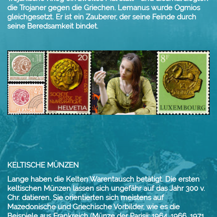
die Trojaner gegen die Griechen. Lemanus wurde Ogmios
gleichgesetzt.
Er ist ein Zauberer, der seine Feinde durch
seine Beredsamkeit bindet.
KELTISCHE MÜNZEN
Lange haben die Kelten Warentausch betätigt. Die ersten
keltischen Münzen lassen sich ungefähr auf das Jahr 300 v.
Chr. datieren. Sie orientierten sich meistens auf
Mazedonische und Griechische Vorbilder, wie es die
Beispiele aus Frankreich (Münze der Parisii: 1964, 1966, 1971,