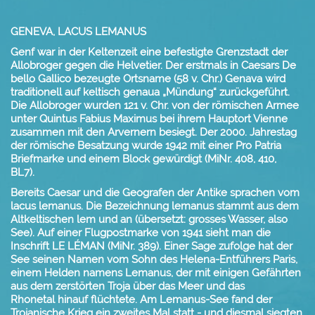
GENEVA, LACUS LEMANUS
Genf war in der Keltenzeit eine befestigte Grenzstadt der
Allobroger gegen die Helvetier. Der erstmals in Caesars De
bello Gallico bezeugte Ortsname (58 v. Chr.) Genava wird
traditionell auf keltisch genaua „Mündung“ zurückgeführt.
Die Allobroger wurden 121 v. Chr. von der römischen Armee
unter Quintus Fabius Maximus bei ihrem Hauptort Vienne
zusammen mit den Arvernern besiegt. Der 2000. Jahrestag
der römische Besatzung wurde 1942 mit einer Pro Patria
Briefmarke und einem Block gewürdigt (MiNr. 408, 410,
BL7).
Bereits Caesar und die Geografen der Antike sprachen vom
lacus lemanus. Die Bezeichnung lemanus stammt aus dem
Altkeltischen lem und an (übersetzt: grosses Wasser, also
See). Auf einer Flugpostmarke von 1941 sieht man die
Inschrift LE LÉMAN (MiNr.
389). E
iner Sage zufolge hat der
See seinen Namen vom Sohn des Helena-Entführers
Paris,
einem Helden namens Lemanus, der mit einigen
Gefährten
aus dem zerstörten Troja über das Meer und das
Rhonetal
hinauf flüchtete. Am Lemanus-See fand der
Trojanische Krieg ein
zweites Mal statt - und diesmal siegten