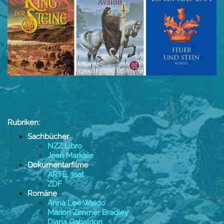
.
Rubriken:
Sachbücher
NZZ Libro
Jean Markale
Dokumentarfilme
ARTE, 3sat
ZDF
Romäne
Anna Lee Waldo
Marion Zimmer Bradley
Diana Gabaldon