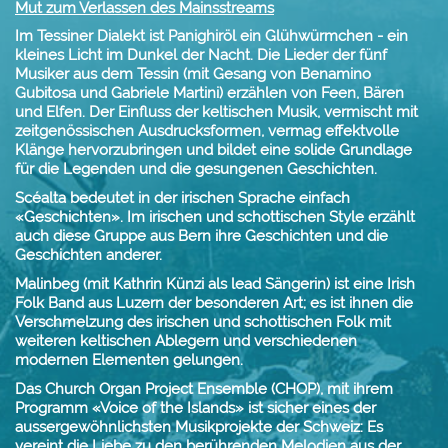
Mut zum Verlassen des Mainsstreams
Im Tessiner Dialekt ist Panighiröl ein Glühwürmchen - ein
kleines Licht im Dunkel der Nacht. Die Lieder der fünf
Musiker aus dem Tessin (mit Gesang von Benamino
Gubitosa und Gabriele Martini) erzählen von Feen, Bären
und Elfen. Der Einfluss der keltischen Musik, vermischt mit
zeitgenössischen Ausdrucksformen, vermag effektvolle
Klänge hervorzubringen und bildet eine solide Grundlage
für die Legenden und die gesungenen Geschichten.
Scéalta bedeutet in der irischen Sprache einfach
«Geschichten». Im irischen und schottischen Style erzählt
auch diese Gruppe aus Bern ihre Geschichten und die
Geschichten anderer.
Malinbeg (mit Kathrin Künzi als lead Sängerin) ist eine Irish
Folk Band aus Luzern der besonderen Art; es ist ihnen die
Verschmelzung des irischen und schottischen Folk mit
weiteren keltischen Ablegern und verschiedenen
modernen Elementen gelungen.
Das Church Organ Project Ensemble (CHOP), mit ihrem
Programm «Voice of the Islands» ist sicher eines der
aussergewöhnlichsten Musikprojekte der Schweiz: Es
vereint die Liebe zu den berührenden Melodien aus der